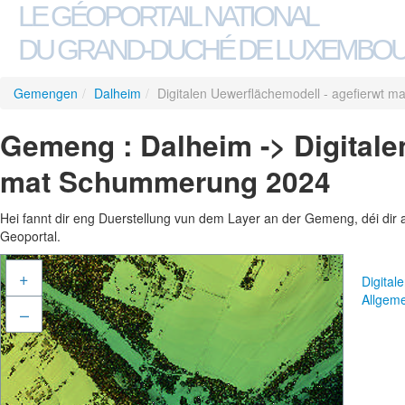
LE GÉOPORTAIL NATIONAL
DU GRAND-DUCHÉ DE LUXEMBO
Gemengen
/
Dalheim
/
Digitalen Uewerflächemodell - agefierwt
Gemeng : Dalheim -> Digitale
mat Schummerung 2024
Hei fannt dir eng Duerstellung vun dem Layer an der Gemeng, déi dir 
Geoportal.
+
Digita
Allgem
–