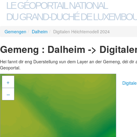
LE GÉOPORTAIL NATIONAL
DU GRAND-DUCHÉ DE LUXEMBO
Gemengen
/
Dalheim
/
Digitalen Héichtemodell 2024
Gemeng : Dalheim -> Digitale
Hei fannt dir eng Duerstellung vun dem Layer an der Gemeng, déi dir 
Geoportal.
+
Digital
–