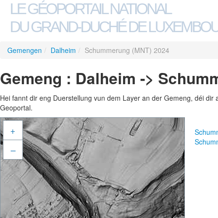
LE GÉOPORTAIL NATIONAL
DU GRAND-DUCHÉ DE LUXEMBO
Gemengen
/
Dalheim
/
Schummerung (MNT) 2024
Gemeng : Dalheim -> Schumm
Hei fannt dir eng Duerstellung vun dem Layer an der Gemeng, déi dir 
Geoportal.
+
Schumm
Schumm
–