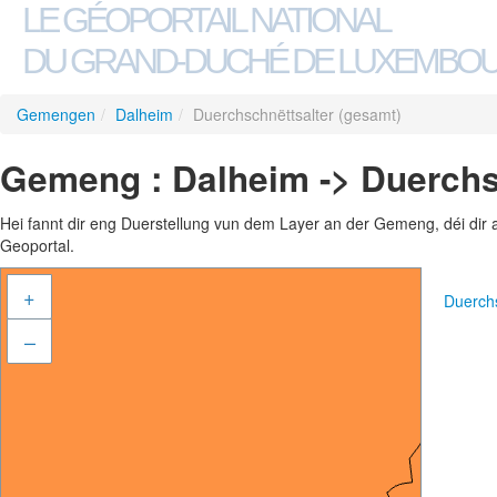
LE GÉOPORTAIL NATIONAL
DU GRAND-DUCHÉ DE LUXEMBO
Gemengen
/
Dalheim
/
Duerchschnëttsalter (gesamt)
Gemeng : Dalheim -> Duerchs
Hei fannt dir eng Duerstellung vun dem Layer an der Gemeng, déi dir 
Geoportal.
+
Duerch
–