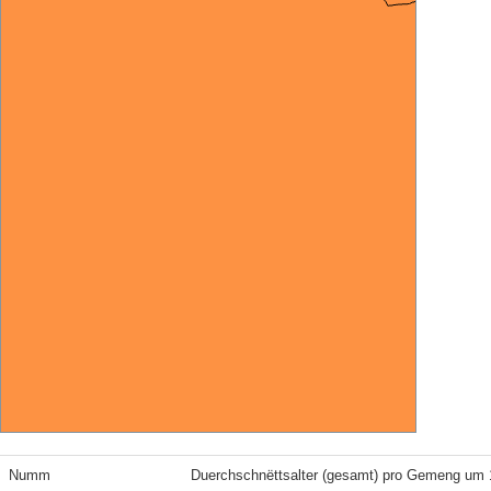
Numm
Duerchschnëttsalter (gesamt) pro Gemeng um 