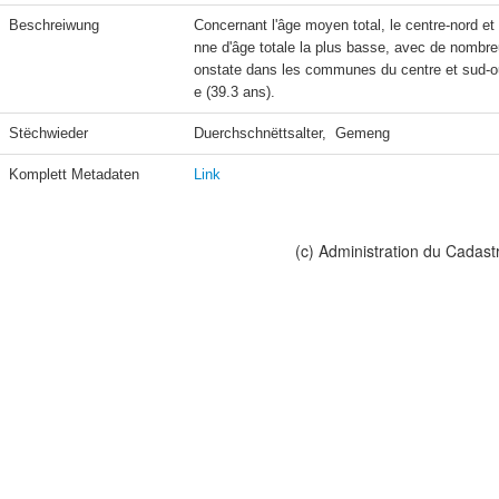
Beschreiwung
Concernant l'âge moyen total, le centre-nord et
nne d'âge totale la plus basse, avec de nomb
onstate dans les communes du centre et sud-o
e (39.3 ans).
Stëchwieder
Duerchschnëttsalter,  Gemeng
Komplett Metadaten
Link
(c) Administration du Cadast