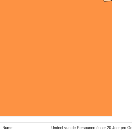
Numm
Undeel vun de Persounen ënner 20 Joer pro G