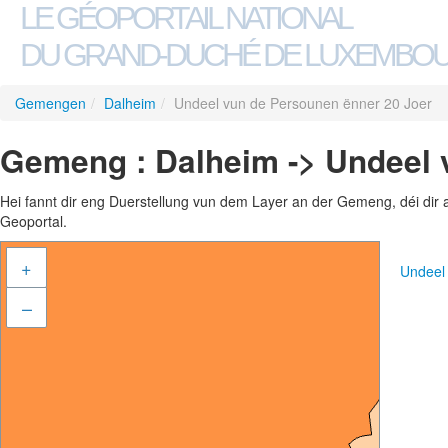
LE GÉOPORTAIL NATIONAL
DU GRAND-DUCHÉ DE LUXEMBO
Gemengen
/
Dalheim
/
Undeel vun de Persounen ënner 20 Joer
Gemeng : Dalheim -> Undeel 
Hei fannt dir eng Duerstellung vun dem Layer an der Gemeng, déi dir 
Geoportal.
+
Undeel
–