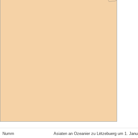
Numm
Asiaten an Ozeanier zu Lëtzebuerg um 1. Janu