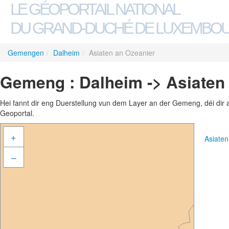
LE GÉOPORTAIL NATIONAL
DU GRAND-DUCHÉ DE LUXEMBO
Gemengen
/
Dalheim
/
Asiaten an Ozeanier
Gemeng : Dalheim -> Asiaten
Hei fannt dir eng Duerstellung vun dem Layer an der Gemeng, déi dir 
Geoportal.
+
Asiate
–