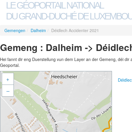
LE GÉOPORTAIL NATIONAL
DU GRAND-DUCHÉ DE LUXEMBO
Gemengen
/
Dalheim
/
Déidlech Accidenter 2021
Gemeng : Dalheim -> Déidlec
Hei fannt dir eng Duerstellung vun dem Layer an der Gemeng, déi dir 
Geoportal.
+
Déidle
–