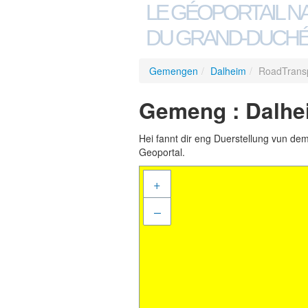
LE GÉOPORTAIL N
DU GRAND-DUCHÉ
Gemengen
/
Dalheim
/
RoadTrans
Gemeng : Dalhe
Hei fannt dir eng Duerstellung vun de
Geoportal.
+
–