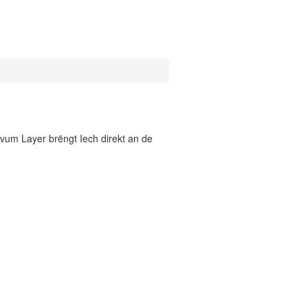
vum Layer brëngt Iech direkt an de