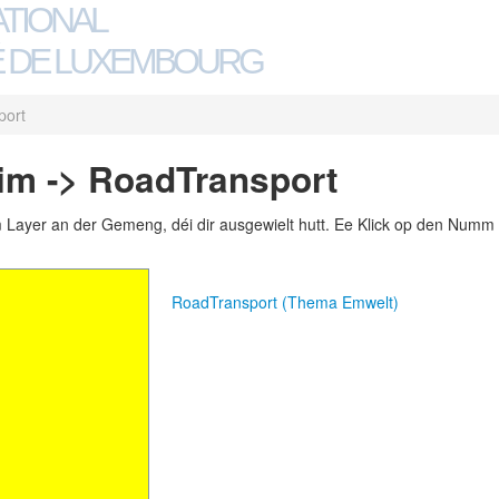
ATIONAL
 DE LUXEMBOURG
port
im -> RoadTransport
m Layer an der Gemeng, déi dir ausgewielt hutt. Ee Klick op den Numm 
RoadTransport (Thema Emwelt)