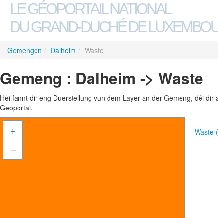
LE GÉOPORTAIL NATIONAL
DU GRAND-DUCHÉ DE LUXEMBO
Gemengen
/
Dalheim
/
Waste
Gemeng : Dalheim -> Waste
Hei fannt dir eng Duerstellung vun dem Layer an der Gemeng, déi dir 
Geoportal.
+
Waste 
–