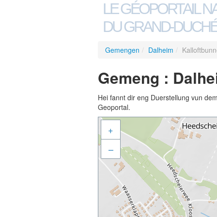
LE GÉOPORTAIL N
DU GRAND-DUCHÉ
Gemengen
/
Dalheim
/
Kalloftbunn
Gemeng : Dalhei
Hei fannt dir eng Duerstellung vun de
Geoportal.
+
–