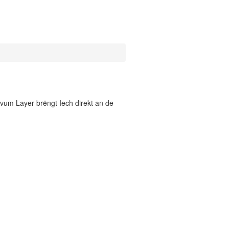
vum Layer brëngt Iech direkt an de