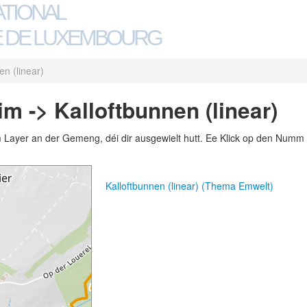
ATIONAL
 DE LUXEMBOURG
en (linear)
m -> Kalloftbunnen (linear)
m Layer an der Gemeng, déi dir ausgewielt hutt. Ee Klick op den Numm 
Kalloftbunnen (linear) (Thema Emwelt)