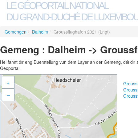
LE GÉOPORTAIL NATIONAL
DU GRAND-DUCHÉ DE LUXEMBO
Gemengen
/
Dalheim
/
Groussflughafen 2021 (Lngt)
Gemeng : Dalheim -> Groussf
Hei fannt dir eng Duerstellung vun dem Layer an der Gemeng, déi dir 
Geoportal.
+
Grouss
Grouss
–
Grouss