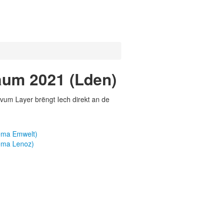
aum 2021 (Lden)
vum Layer brëngt Iech direkt an de
ema Emwelt)
ema Lenoz)