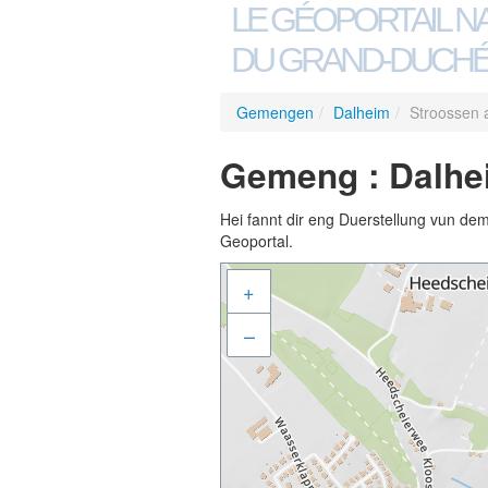
LE GÉOPORTAIL N
DU GRAND-DUCHÉ
Gemengen
/
Dalheim
/
Stroossen
Gemeng : Dalhe
Hei fannt dir eng Duerstellung vun de
Geoportal.
+
–