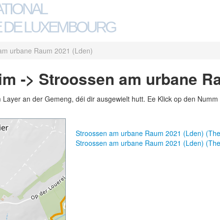
ATIONAL
 DE LUXEMBOURG
 am urbane Raum 2021 (Lden)
im -> Stroossen am urbane R
m Layer an der Gemeng, déi dir ausgewielt hutt. Ee Klick op den Numm 
Stroossen am urbane Raum 2021 (Lden) (Th
Stroossen am urbane Raum 2021 (Lden) (Th