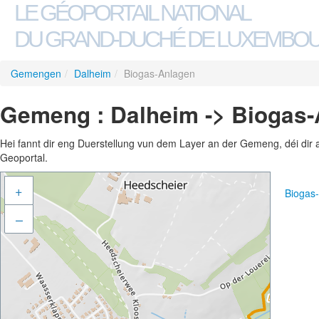
LE GÉOPORTAIL NATIONAL
DU GRAND-DUCHÉ DE LUXEMBO
Gemengen
/
Dalheim
/
Biogas-Anlagen
Gemeng : Dalheim -> Biogas
Hei fannt dir eng Duerstellung vun dem Layer an der Gemeng, déi dir 
Geoportal.
+
Biogas
–