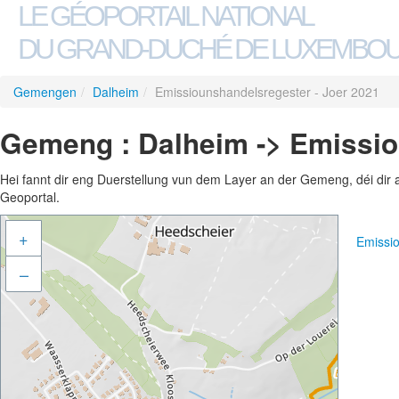
LE GÉOPORTAIL NATIONAL
DU GRAND-DUCHÉ DE LUXEMBO
Gemengen
/
Dalheim
/
Emissiounshandelsregester - Joer 2021
Gemeng : Dalheim -> Emissio
Hei fannt dir eng Duerstellung vun dem Layer an der Gemeng, déi dir 
Geoportal.
+
Emissi
–