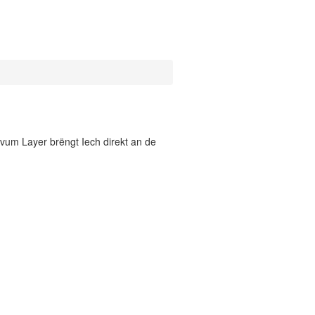
vum Layer brëngt Iech direkt an de