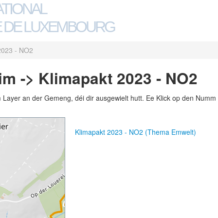
ATIONAL
 DE LUXEMBOURG
2023 - NO2
m -> Klimapakt 2023 - NO2
m Layer an der Gemeng, déi dir ausgewielt hutt. Ee Klick op den Numm 
Klimapakt 2023 - NO2 (Thema Emwelt)