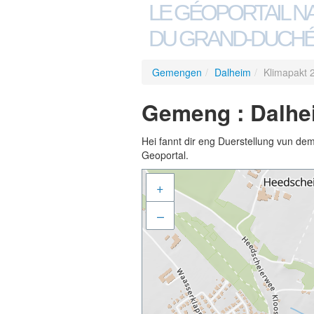
LE GÉOPORTAIL N
DU GRAND-DUCHÉ
Gemengen
/
Dalheim
/
Klimapakt 
Gemeng : Dalhei
Hei fannt dir eng Duerstellung vun de
Geoportal.
+
–