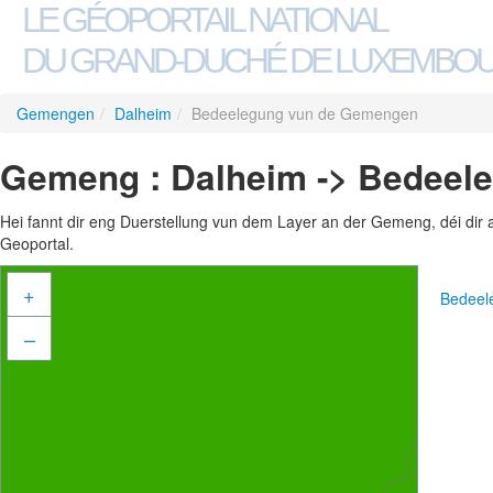
LE GÉOPORTAIL NATIONAL
DU GRAND-DUCHÉ DE LUXEMBO
Gemengen
/
Dalheim
/
Bedeelegung vun de Gemengen
Gemeng : Dalheim -> Bedeel
Hei fannt dir eng Duerstellung vun dem Layer an der Gemeng, déi dir 
Geoportal.
+
Bedeel
–