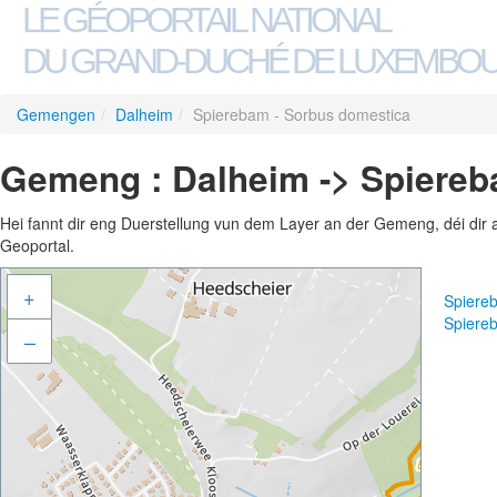
LE GÉOPORTAIL NATIONAL
DU GRAND-DUCHÉ DE LUXEMBO
Gemengen
/
Dalheim
/
Spierebam - Sorbus domestica
Gemeng : Dalheim -> Spiereb
Hei fannt dir eng Duerstellung vun dem Layer an der Gemeng, déi dir 
Geoportal.
+
Spiere
Spiere
–