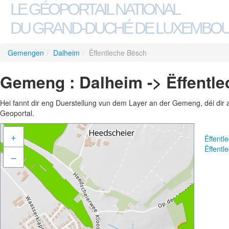
LE GÉOPORTAIL NATIONAL
DU GRAND-DUCHÉ DE LUXEMBO
Gemengen
/
Dalheim
/
Ëffentleche Bësch
Gemeng : Dalheim -> Ëffentl
Hei fannt dir eng Duerstellung vun dem Layer an der Gemeng, déi dir 
Geoportal.
+
Ëffent
Ëffent
–