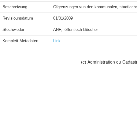
Beschreiwung
Ofgrenzungen vun den kommunalen, staatleche
Revisiounsdatum
01/01/2009
Stëchwieder
ANF,  öffentlech Bëscher
Komplett Metadaten
Link
(c) Administration du Cadast