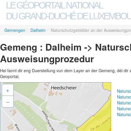
LE GÉOPORTAIL NATIONAL
DU GRAND-DUCHÉ DE LUXEMBO
Gemengen
/
Dalheim
/
Naturschutzgebidder an der Ausweisungpr
Gemeng : Dalheim -> Natursc
Ausweisungprozedur
Hei fannt dir eng Duerstellung vun dem Layer an der Gemeng, déi dir 
Geoportal.
+
Naturs
Naturs
–
Naturs
Naturs
Naturs