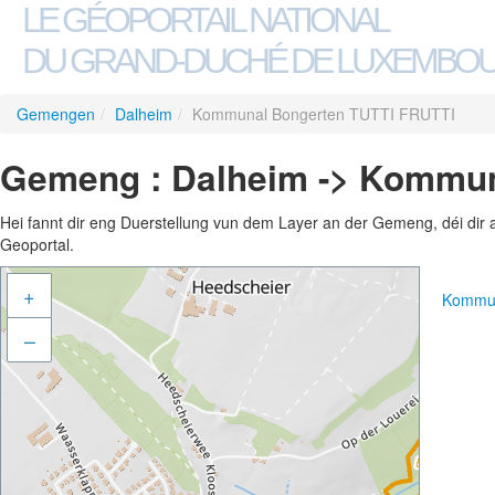
LE GÉOPORTAIL NATIONAL
DU GRAND-DUCHÉ DE LUXEMBO
Gemengen
/
Dalheim
/
Kommunal Bongerten TUTTI FRUTTI
Gemeng : Dalheim -> Kommun
Hei fannt dir eng Duerstellung vun dem Layer an der Gemeng, déi dir 
Geoportal.
+
Kommun
–