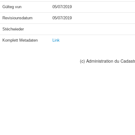
Gülteg vun
05/07/2019
Revisiounsdatum
05/07/2019
Stëchwieder
Komplett Metadaten
Link
(c) Administration du Cadast