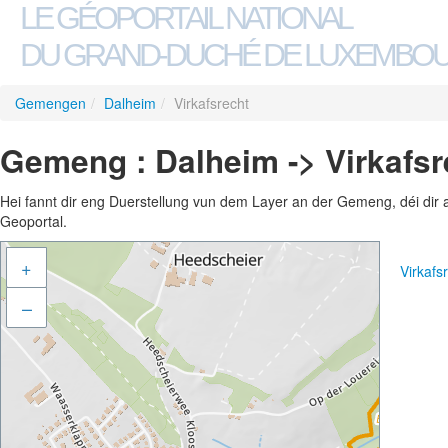
LE GÉOPORTAIL NATIONAL
DU GRAND-DUCHÉ DE LUXEMBO
Gemengen
/
Dalheim
/
Virkafsrecht
Gemeng : Dalheim -> Virkafsr
Hei fannt dir eng Duerstellung vun dem Layer an der Gemeng, déi dir 
Geoportal.
+
Virkaf
–