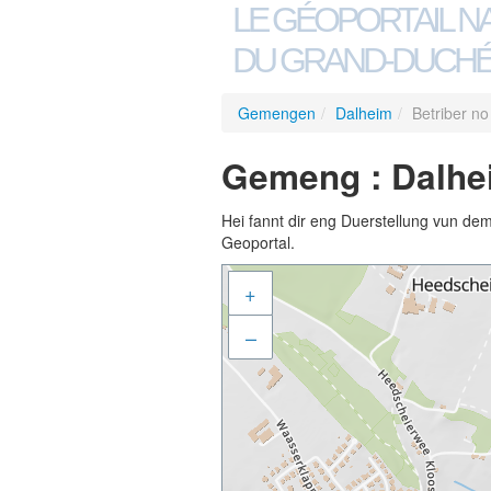
LE GÉOPORTAIL N
DU GRAND-DUCHÉ
Gemengen
/
Dalheim
/
Betriber n
Gemeng : Dalhei
Hei fannt dir eng Duerstellung vun de
Geoportal.
+
–