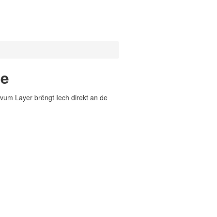
he
vum Layer brëngt Iech direkt an de