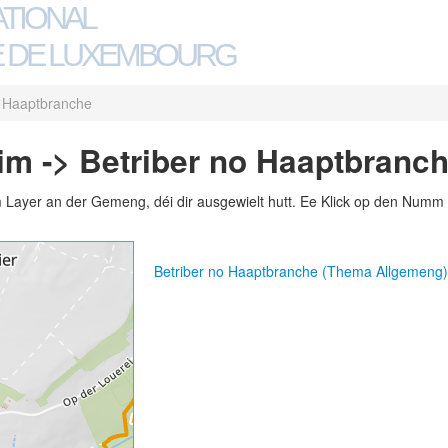
ATIONAL
 DE LUXEMBOURG
o Haaptbranche
m -> Betriber no Haaptbranc
m Layer an der Gemeng, déi dir ausgewielt hutt. Ee Klick op den Numm 
Betriber no Haaptbranche (Thema Allgemeng)