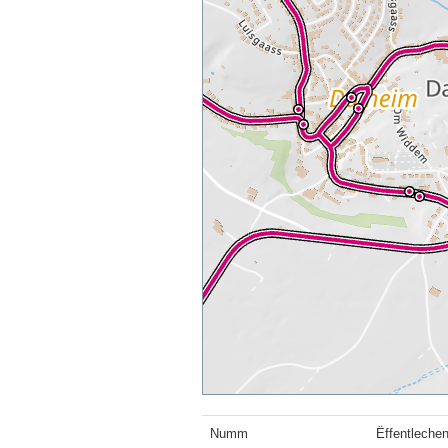
Numm
Ëffentleche