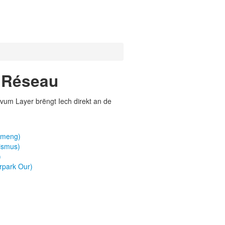
- Réseau
vum Layer brëngt Iech direkt an de
emeng)
ismus)
)
rpark Our)