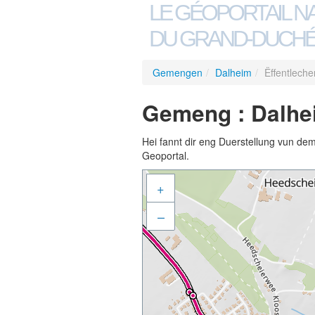
LE GÉOPORTAIL N
DU GRAND-DUCHÉ
Gemengen
/
Dalheim
/
Ëffentlech
Gemeng : Dalhei
Hei fannt dir eng Duerstellung vun de
Geoportal.
+
–