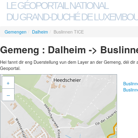
LE GÉOPORTAIL NATIONAL
DU GRAND-DUCHÉ DE LUXEMBO
Gemengen
/
Dalheim
/
Buslinnen TICE
Gemeng : Dalheim -> Buslinn
Hei fannt dir eng Duerstellung vun dem Layer an der Gemeng, déi dir 
Geoportal.
+
Buslin
Buslin
–