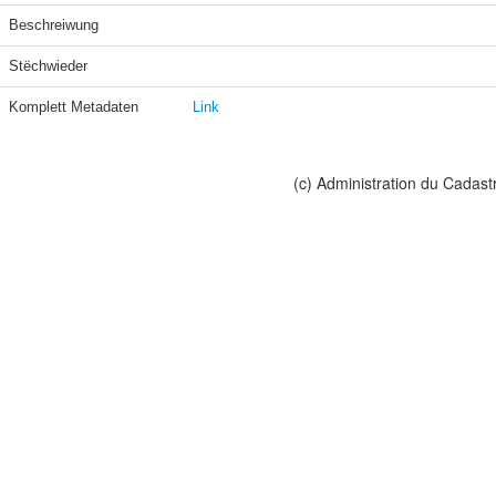
Beschreiwung
Stëchwieder
Komplett Metadaten
Link
(c) Administration du Cadast