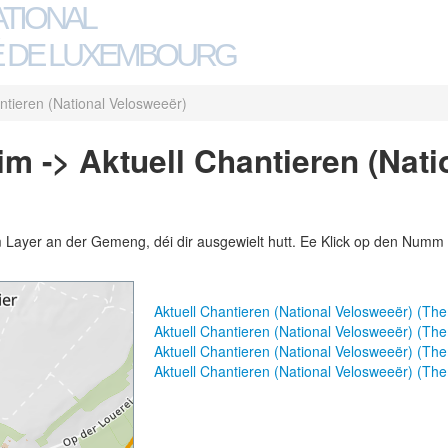
ATIONAL
 DE LUXEMBOURG
ntieren (National Velosweeër)
m -> Aktuell Chantieren (Nati
m Layer an der Gemeng, déi dir ausgewielt hutt. Ee Klick op den Numm 
Aktuell Chantieren (National Velosweeër) (T
Aktuell Chantieren (National Velosweeër) (T
Aktuell Chantieren (National Velosweeër) (T
Aktuell Chantieren (National Velosweeër) (Th