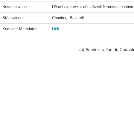
Beschreiwung
Dëse Layer weist déi offiziell Stroossechantie
Stëchwieder
Chantier,  Baustell
Komplett Metadaten
Link
(c) Administration du Cadast