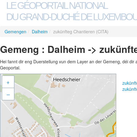
LE GÉOPORTAIL NATIONAL
DU GRAND-DUCHÉ DE LUXEMBO
Gemengen
/
Dalheim
/
zukünfteg Chantieren (CITA)
Gemeng : Dalheim -> zukünfte
Hei fannt dir eng Duerstellung vun dem Layer an der Gemeng, déi dir 
Geoportal.
+
zukünf
zukünf
–