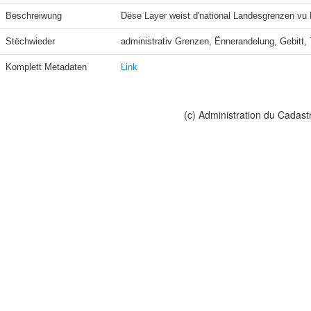
Beschreiwung
Dëse Layer weist d'national Landesgrenzen vu 
Stëchwieder
administrativ Grenzen, Ënnerandelung, Gebitt, T
Komplett Metadaten
Link
(c) Administration du Cadast