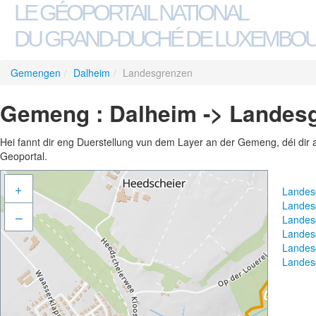
LE GÉOPORTAIL NATIONAL
DU GRAND-DUCHÉ DE LUXEMBO
Gemengen
/
Dalheim
/
Landesgrenzen
Gemeng : Dalheim -> Landes
Hei fannt dir eng Duerstellung vun dem Layer an der Gemeng, déi dir 
Geoportal.
+
Landes
Landes
–
Landes
Landes
Landes
Landes