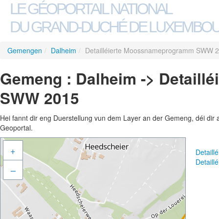
LE GÉOPORTAIL NATIONAL
DU GRAND-DUCHÉ DE LUXEMBO
Gemengen
/
Dalheim
/
Detailléierte Moossnameprogramm SWW 
Gemeng : Dalheim -> Detail
SWW 2015
Hei fannt dir eng Duerstellung vun dem Layer an der Gemeng, déi dir 
Geoportal.
+
Detail
Detail
–