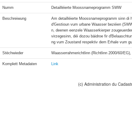
Numm
Detailléierte Moossnameprogramm SWW
Beschreiwung
Am detailléierte Moossnameprogramm sinn di 
d'Gestioun vum urbane Waasser bezéien (SWW)
n, deenen eenzele Waasserkierper zougeuerdent 
virzegesinn, déi dozou bäidroe fir d'Belaascht
ng vum Zoustand respektiv dem Erhale vum gu
Stëchwieder
Waasserrahmerichtlinn (Richtlinn 2000/60/EG
Komplett Metadaten
Link
(c) Administration du Cadast