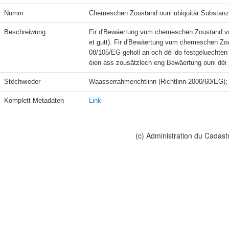
Numm
Chemeschen Zoustand ouni ubiquitär Substanz
Beschreiwung
Fir d'Bewäertung vum chemeschen Zoustand vu
et gutt). Fir d'Bewäertung vum chemeschen Zous
08/105/EG geholl an och déi do festgeluechten Ë
Stëchwieder
Komplett Metadaten
Link
(c) Administration du Cadast