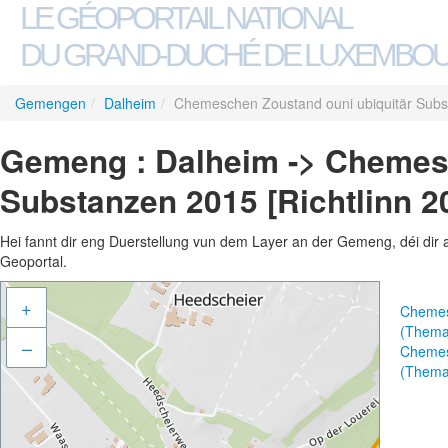
LE GÉOPORTAIL NATIONAL
DU GRAND-DUCHÉ DE LUXEMBO
Gemengen
/
Dalheim
/
Chemeschen Zoustand ouni ubiquitär Subs
Gemeng : Dalheim -> Chemesc
Substanzen 2015 [Richtlinn 2
Hei fannt dir eng Duerstellung vun dem Layer an der Gemeng, déi dir 
Geoportal.
+
Chemesc
(Thema
–
Chemesc
(Thema