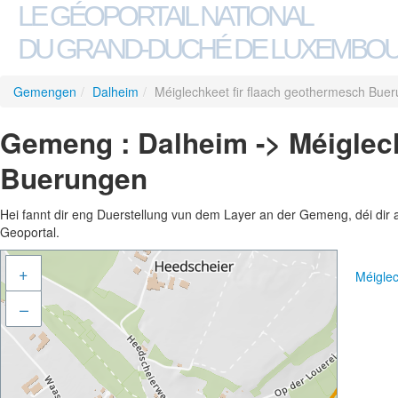
LE GÉOPORTAIL NATIONAL
DU GRAND-DUCHÉ DE LUXEMBO
Gemengen
/
Dalheim
/
Méiglechkeet fir flaach geothermesch Bue
Gemeng : Dalheim -> Méiglech
Buerungen
Hei fannt dir eng Duerstellung vun dem Layer an der Gemeng, déi dir 
Geoportal.
+
Méigle
–