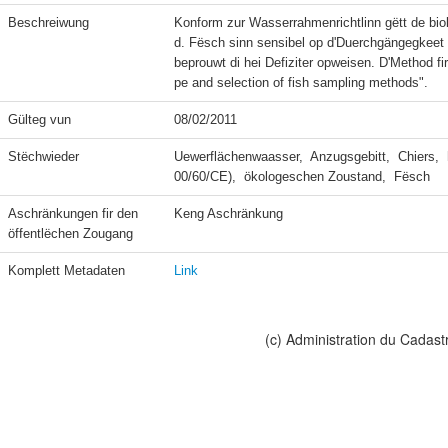
Beschreiwung
Konform zur Wasserrahmenrichtlinn gëtt de bi
d. Fësch sinn sensibel op d'Duerchgängegkeet
beprouwt di hei Defiziter opweisen. D'Method f
Gülteg vun
08/02/2011
Stëchwieder
Uewerflächenwaasser,  Anzugsgebitt,  Chiers,  
00/60/CE),  ökologeschen Zoustand,  Fësch
Aschränkungen fir den 
Keng Aschränkung
öffentlëchen Zougang
Komplett Metadaten
Link
(c) Administration du Cadast