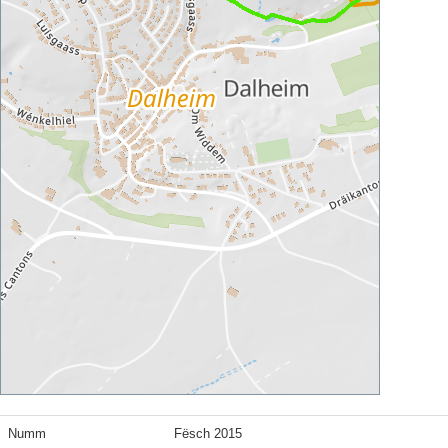
Numm
Fësch 2015