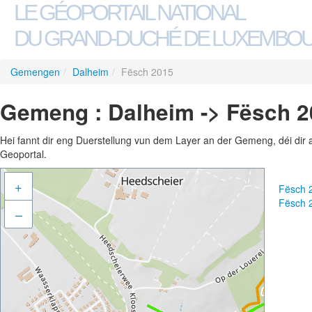
LE GÉOPORTAIL NATIONAL
DU GRAND-DUCHÉ DE LUXEMBO
Gemengen
/
Dalheim
/
Fësch 2015
Gemeng : Dalheim -> Fësch 
Hei fannt dir eng Duerstellung vun dem Layer an der Gemeng, déi dir 
Geoportal.
+
Fësch 
Fësch 
–