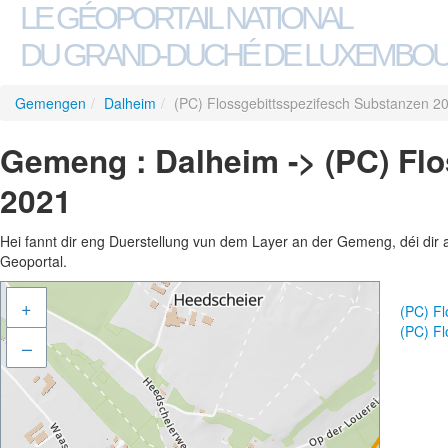
LE GÉOPORTAIL NATIONAL
DU GRAND-DUCHÉ DE LUXEMBO
Gemengen
/
Dalheim
/
(PC) Flossgebittsspezifesch Substanzen 2
Gemeng : Dalheim -> (PC) Fl
2021
Hei fannt dir eng Duerstellung vun dem Layer an der Gemeng, déi dir 
Geoportal.
+
(PC) F
(PC) F
–