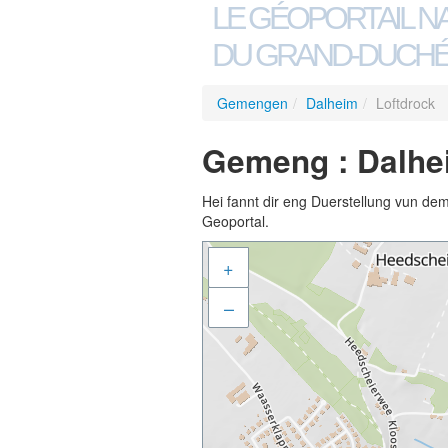
LE GÉOPORTAIL N
DU GRAND-DUCHÉ
Gemengen
/
Dalheim
/
Loftdrock
Gemeng : Dalhei
Hei fannt dir eng Duerstellung vun de
Geoportal.
+
–