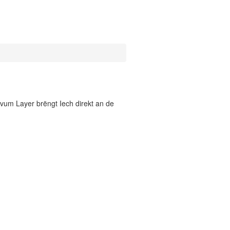
vum Layer brëngt Iech direkt an de