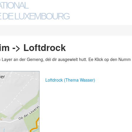
ATIONAL
 DE LUXEMBOURG
m -> Loftdrock
m Layer an der Gemeng, déi dir ausgewielt hutt. Ee Klick op den Numm 
Loftdrock (Thema Wasser)