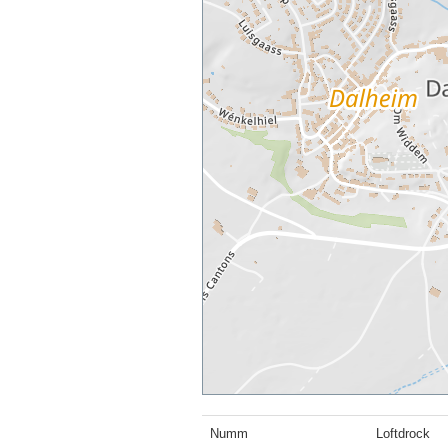
Numm
Loftdrock