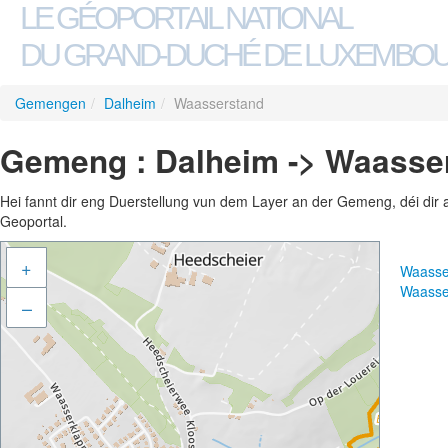
LE GÉOPORTAIL NATIONAL
DU GRAND-DUCHÉ DE LUXEMBO
Gemengen
/
Dalheim
/
Waasserstand
Gemeng : Dalheim -> Waasse
Hei fannt dir eng Duerstellung vun dem Layer an der Gemeng, déi dir 
Geoportal.
+
Waasse
Waasse
–