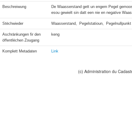
Beschreiwung
De Waasserstand gett un engem Pegel gemooss 
esou gewielt sin datt een nie en negative Waas
Stëchwieder
Waasserstand,  Pegelstatioun,  Pegelnullpunkt
Aschränkungen fir den 
keng
öffentlëchen Zougang
Komplett Metadaten
Link
(c) Administration du Cadast