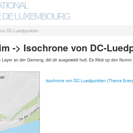
ATIONAL
 DE LUXEMBOURG
 von DC-Luedpunkten
im -> Isochrone von DC-Lued
m Layer an der Gemeng, déi dir ausgewielt hutt. Ee Klick op den Numm 
Isochrone von DC-Luedpunkten (Thema Energ