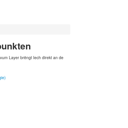
punkten
vum Layer brëngt Iech direkt an de
ie)