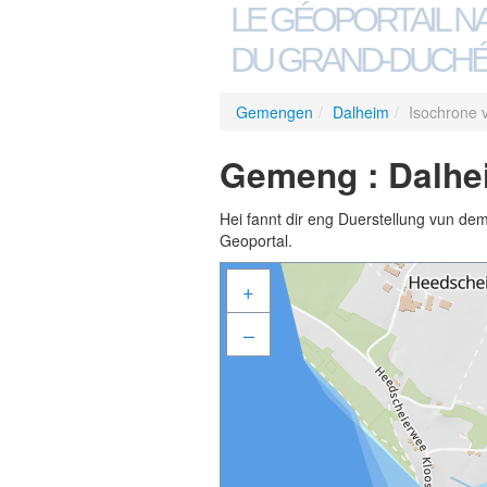
LE GÉOPORTAIL N
DU GRAND-DUCHÉ
Gemengen
/
Dalheim
/
Isochrone
Gemeng : Dalhe
Hei fannt dir eng Duerstellung vun de
Geoportal.
+
–