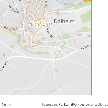
Numm
Interessant Punkten (POI) aus der offizieller E