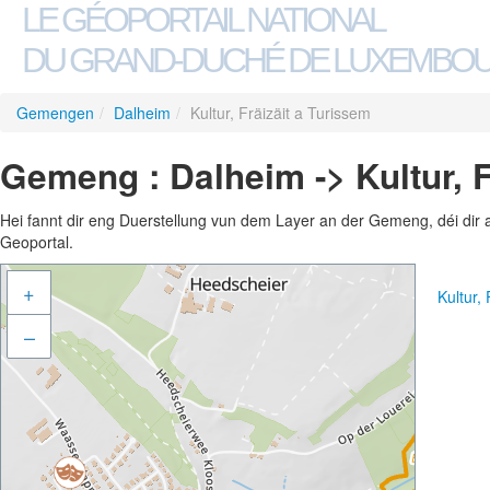
LE GÉOPORTAIL NATIONAL
DU GRAND-DUCHÉ DE LUXEMBO
Gemengen
/
Dalheim
/
Kultur, Fräizäit a Turissem
Gemeng : Dalheim -> Kultur, F
Hei fannt dir eng Duerstellung vun dem Layer an der Gemeng, déi dir 
Geoportal.
+
Kultur,
–