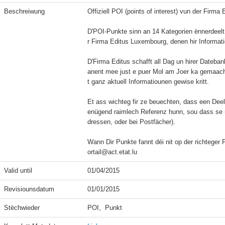
Beschreiwung
Offiziell POI (points of interest) vun der Firma
D'POI-Punkte sinn an 14 Kategorien ënnerdeelt
r Firma Editus Luxembourg, denen hir Informatio
D'Firma Editus schafft all Dag un hirer Dateban
anent mee just e puer Mol am Joer ka gemaach 
t ganz aktuell Informatiounen gewise kritt.

Et ass wichteg fir ze beuechten, dass een Dee
enügend raimlech Referenz hunn, sou dass se ni
dressen, oder bei Postfächer).

Wann Dir Punkte fannt déi nit op der richteger 
ortail@act.etat.lu
Valid until
01/04/2015
Revisiounsdatum
01/01/2015
Stëchwieder
POI,  Punkt