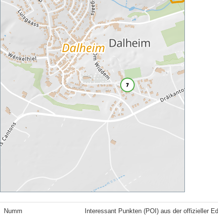
Numm
Interessant Punkten (POI) aus der offizieller E