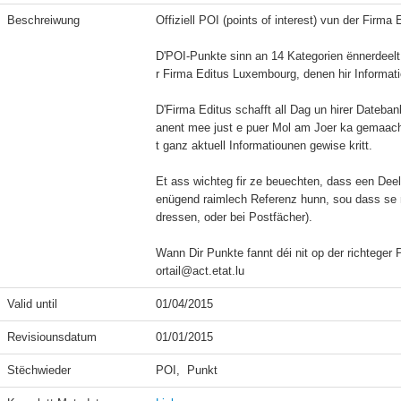
Beschreiwung
Offiziell POI (points of interest) vun der Firma
D'POI-Punkte sinn an 14 Kategorien ënnerdeelt
r Firma Editus Luxembourg, denen hir Informatio
D'Firma Editus schafft all Dag un hirer Dateban
anent mee just e puer Mol am Joer ka gemaach 
t ganz aktuell Informatiounen gewise kritt.

Et ass wichteg fir ze beuechten, dass een Dee
enügend raimlech Referenz hunn, sou dass se ni
dressen, oder bei Postfächer).

Wann Dir Punkte fannt déi nit op der richteger 
ortail@act.etat.lu
Valid until
01/04/2015
Revisiounsdatum
01/01/2015
Stëchwieder
POI,  Punkt