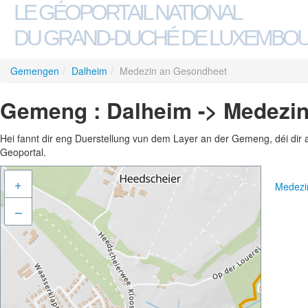
LE GÉOPORTAIL NATIONAL
DU GRAND-DUCHÉ DE LUXEMBO
Gemengen
/
Dalheim
/
Medezin an Gesondheet
Gemeng : Dalheim -> Medezi
Hei fannt dir eng Duerstellung vun dem Layer an der Gemeng, déi dir 
Geoportal.
+
Medezi
–