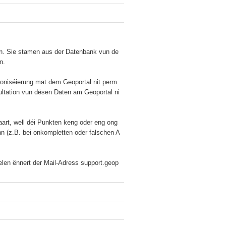
nn. Sie stamen aus der Datenbank vun de
.

hroniséierung mat dem Geoportal nit perm
ultation vun dësen Daten am Geoportal ni
art, well déi Punkten keng oder eng ong
nn (z.B. bei onkompletten oder falschen A
delen ënnert der Mail-Adress support.geop