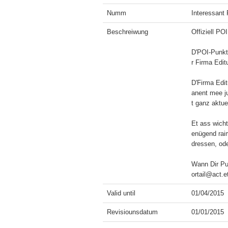
Numm
Interessant 
Beschreiwung
Offiziell PO
D'POI-Punkt
r Firma Edit
D'Firma Edit
anent mee j
t ganz aktuel
Et ass wicht
enügend raim
dressen, ode
Wann Dir Pun
ortail@act.et
Valid until
01/04/2015
Revisiounsdatum
01/01/2015