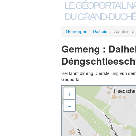
LE GÉOPORTAIL N
DU GRAND-DUCHÉ
Gemengen
/
Dalheim
/
Administra
Gemeng : Dalhei
Déngschtleesch
Hei fannt dir eng Duerstellung vun de
Geoportal.
+
–