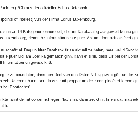
Punkten (POI) aus der offizieller Editus-Datebank
I (points of interest) vun der Firma Editus Luxembourg.

e sinn an 14 Kategorien ënnerdeelt, déi am Datekatalog ausgewielt kënne gi
us Luxembourg, denen hir Informatiounen e puer Mol am Joer aktualiséiert ginn
us schafft all Dag un hirer Datebank fir se aktuell ze halen, mee well d'Sync
ust e puer Mol am Joer ka gemaach ginn, kann et sinn, dass Dir bei der Cons
l Informatiounen gewise kritt.

eg fir ze beuechten, dass een Deel vun den Daten NIT ugewise gëtt an der Ka
lech Referenz hunn, sou dass se nit propper an der Kaart placéiert kënne gi
r bei Postfächer).

kte fannt déi nit op der richteger Plaz sinn, dann zéckt nit fir eis dat matze
at.lu