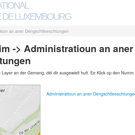
ATIONAL
 DE LUXEMBOURG
tioun an aner Déngschtleeschtungen
m -> Administratioun an aner
tungen
m Layer an der Gemeng, déi dir ausgewielt hutt. Ee Klick op den Numm 
Administratioun an aner Déngschtleeschtung