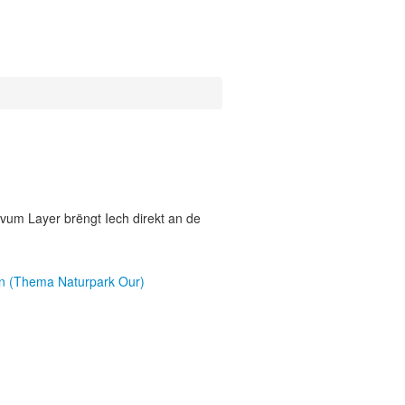
vum Layer brëngt Iech direkt an de
en (Thema Naturpark Our)