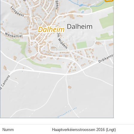
Numm
Haaptverkéiersstroossen 2016 (Lngt)