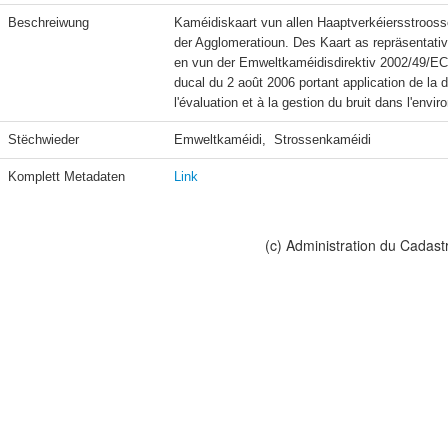
Beschreiwung
Kaméidiskaart vun allen Haaptverkéiersstrooss
der Agglomeratioun. Des Kaart as repräsentati
en vun der Emweltkaméidisdirektiv 2002/49/EC e
ducal du 2 août 2006 portant application de la 
l'évaluation et à la gestion du bruit dans l'envi
Stëchwieder
Emweltkaméidi,  Strossenkaméidi
Komplett Metadaten
Link
(c) Administration du Cadast