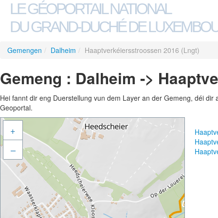
LE GÉOPORTAIL NATIONAL
DU GRAND-DUCHÉ DE LUXEMBO
Gemengen
/
Dalheim
/
Haaptverkéiersstroossen 2016 (Lngt)
Gemeng : Dalheim -> Haaptve
Hei fannt dir eng Duerstellung vun dem Layer an der Gemeng, déi dir 
Geoportal.
+
Haaptv
Haaptv
–
Haaptv