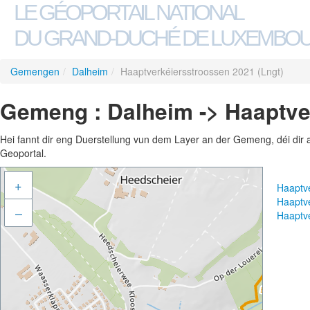
LE GÉOPORTAIL NATIONAL
DU GRAND-DUCHÉ DE LUXEMBO
Gemengen
/
Dalheim
/
Haaptverkéiersstroossen 2021 (Lngt)
Gemeng : Dalheim -> Haaptve
Hei fannt dir eng Duerstellung vun dem Layer an der Gemeng, déi dir 
Geoportal.
+
Haaptv
Haaptv
–
Haaptv