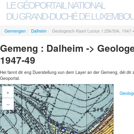
LE GÉOPORTAIL NATIONAL
DU GRAND-DUCHÉ DE LUXEMBO
Gemengen
/
Dalheim
/
Geologesch Kaart Lucius 1:25k/50k, 1947-
Gemeng : Dalheim -> Geologe
1947-49
Hei fannt dir eng Duerstellung vun dem Layer an der Gemeng, déi dir 
Geoportal.
+
Geolog
–