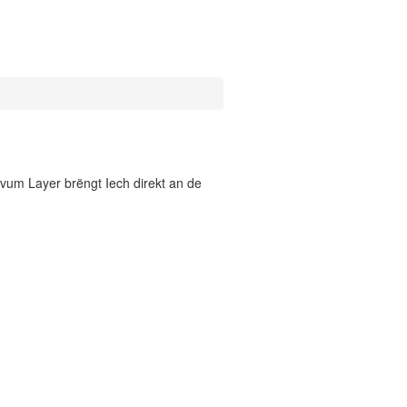
vum Layer brëngt Iech direkt an de