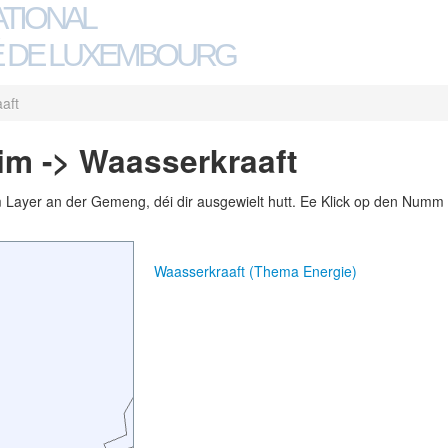
ATIONAL
 DE LUXEMBOURG
aft
im -> Waasserkraaft
m Layer an der Gemeng, déi dir ausgewielt hutt. Ee Klick op den Numm 
Waasserkraaft (Thema Energie)