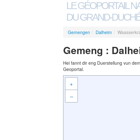
LE GÉOPORTAIL N
DU GRAND-DUCHÉ
Gemengen
/
Dalheim
/
Waasserkra
Gemeng : Dalhe
Hei fannt dir eng Duerstellung vun de
Geoportal.
+
–