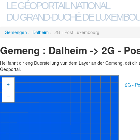
LE GÉOPORTAIL NATIONAL
DU GRAND-DUCHÉ DE LUXEMBO
Gemengen
/
Dalheim
/
2G - Post Luxembourg
Gemeng : Dalheim -> 2G - Po
Hei fannt dir eng Duerstellung vun dem Layer an der Gemeng, déi dir 
Geoportal.
+
2G - P
–