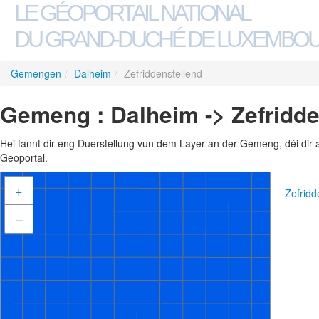
LE GÉOPORTAIL NATIONAL
DU GRAND-DUCHÉ DE LUXEMBO
Gemengen
/
Dalheim
/
Zefriddenstellend
Gemeng : Dalheim -> Zefridde
Hei fannt dir eng Duerstellung vun dem Layer an der Gemeng, déi dir 
Geoportal.
+
Zefridd
–