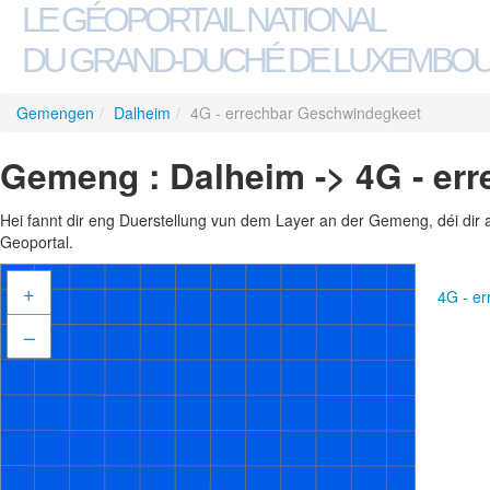
LE GÉOPORTAIL NATIONAL
DU GRAND-DUCHÉ DE LUXEMBO
Gemengen
/
Dalheim
/
4G - errechbar Geschwindegkeet
Gemeng : Dalheim -> 4G - er
Hei fannt dir eng Duerstellung vun dem Layer an der Gemeng, déi dir 
Geoportal.
+
4G - e
–