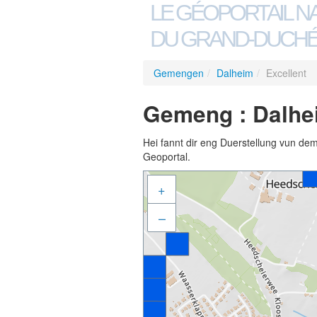
LE GÉOPORTAIL N
DU GRAND-DUCHÉ
Gemengen
/
Dalheim
/
Excellent
Gemeng : Dalhei
Hei fannt dir eng Duerstellung vun de
Geoportal.
+
–