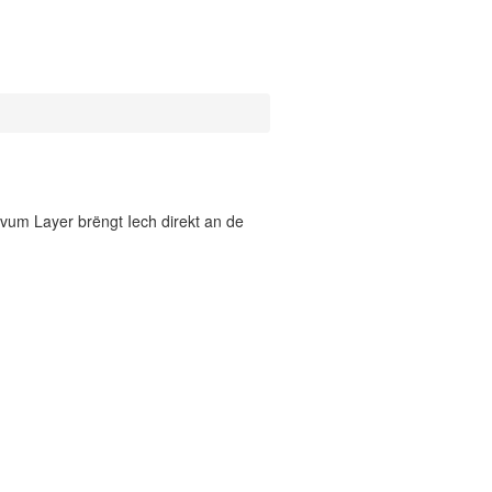
vum Layer brëngt Iech direkt an de