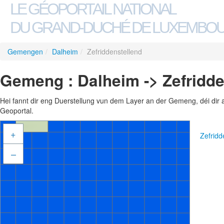
LE GÉOPORTAIL NATIONAL
DU GRAND-DUCHÉ DE LUXEMBO
Gemengen
/
Dalheim
/
Zefriddenstellend
Gemeng : Dalheim -> Zefridde
Hei fannt dir eng Duerstellung vun dem Layer an der Gemeng, déi dir 
Geoportal.
+
Zefridd
–