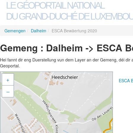
LE GÉOPORTAIL NATIONAL
DU GRAND-DUCHÉ DE LUXEMBO
Gemengen
/
Dalheim
/
ESCA Bewäertung 2020
Gemeng : Dalheim -> ESCA B
Hei fannt dir eng Duerstellung vun dem Layer an der Gemeng, déi dir 
Geoportal.
+
ESCA B
–