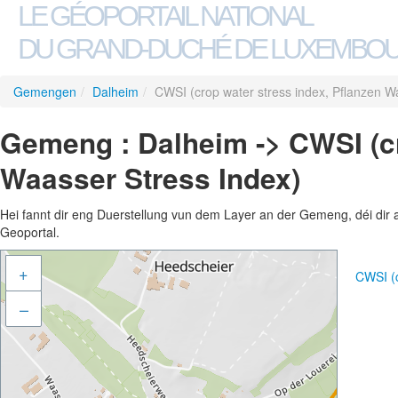
LE GÉOPORTAIL NATIONAL
DU GRAND-DUCHÉ DE LUXEMBO
Gemengen
/
Dalheim
/
CWSI (crop water stress index, Pflanzen W
Gemeng : Dalheim -> CWSI (cr
Waasser Stress Index)
Hei fannt dir eng Duerstellung vun dem Layer an der Gemeng, déi dir 
Geoportal.
+
CWSI (c
–