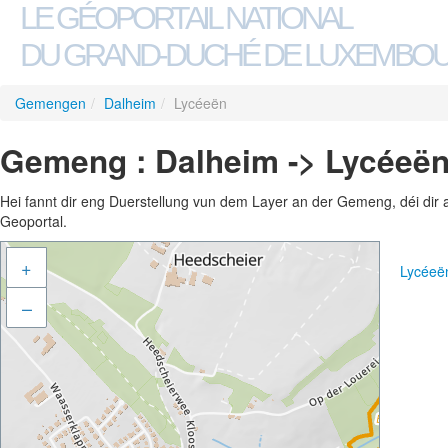
LE GÉOPORTAIL NATIONAL
DU GRAND-DUCHÉ DE LUXEMBO
Gemengen
/
Dalheim
/
Lycéeën
Gemeng : Dalheim -> Lycéeë
Hei fannt dir eng Duerstellung vun dem Layer an der Gemeng, déi dir 
Geoportal.
+
Lycéeë
–